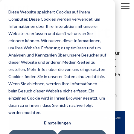
Skip
To
to
Diese Website speichert Cookies auf Ihrem
Me
the
Computer. Diese Cookies werden verwendet, um
main
Smart Start
content.
Informationen über Ihre Interaktion mit unserer
Website zu erfassen und damit wir uns an Sie
erinnern können. Wir nutzen diese Informationen,
um Ihre Website-Erfahrung zu optimieren und um
Smart Start ist unser Dienstleistungspaket zur
Analysen und Kennzahlen über unsere Besucher auf
schnellen standardnahen Einführung einer
dieser Website und anderen Medien-Seiten zu
Projekt- und Portfoliomanagement App der
erstellen. Mehr Infos über die von uns eingesetzten
nächsten Generation von und für Microsoft 365
Cookies finden Sie in unserer Datenschutzrichtlinie.
und die Atlassian Cloud zum
Festpreis
.
Wenn Sie ablehnen, werden Ihre Informationen
beim Besuch dieser Website nicht erfasst. Ein
Mit Zusatzpaket zur Migration von Altdaten
einzelnes Cookie wird in Ihrem Browser gesetzt, um
aus
Microsoft Project Online.
daran zu erinnern, dass Sie nicht nachverfolgt
werden möchten.
Einstellungen