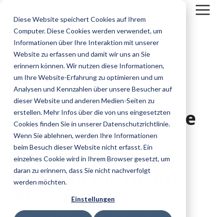
Skip
To
to
Diese Website speichert Cookies auf Ihrem
Me
the
Computer. Diese Cookies werden verwendet, um
main
content.
Informationen über Ihre Interaktion mit unserer
Website zu erfassen und damit wir uns an Sie
erinnern können. Wir nutzen diese Informationen,
um Ihre Website-Erfahrung zu optimieren und um
Analysen und Kennzahlen über unsere Besucher auf
dieser Website und anderen Medien-Seiten zu
1 MIN. LESEZEIT
Teilen Sie Vorgänge
erstellen. Mehr Infos über die von uns eingesetzten
Cookies finden Sie in unserer Datenschutzrichtlinie.
aus Microsoft
Wenn Sie ablehnen, werden Ihre Informationen
beim Besuch dieser Website nicht erfasst. Ein
Project mit Ihrem
einzelnes Cookie wird in Ihrem Browser gesetzt, um
Team in Microsoft
daran zu erinnern, dass Sie nicht nachverfolgt
werden möchten.
Planner
Einstellungen