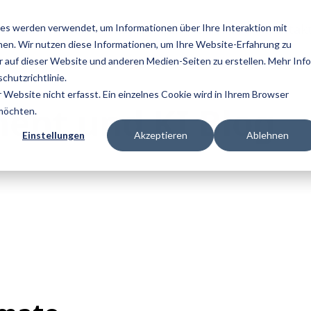
Pakete
Events
Referenzen
Über uns
Kontak
es werden verwendet, um Informationen über Ihre Interaktion mit
nen. Wir nutzen diese Informationen, um Ihre Website-Erfahrung zu
auf dieser Website und anderen Medien-Seiten zu erstellen. Mehr Inf
chutzrichtlinie.
Website nicht erfasst. Ein einzelnes Cookie wird in Ihrem Browser
ent und KI Blog
 möchten.
Einstellungen
Akzeptieren
Ablehnen