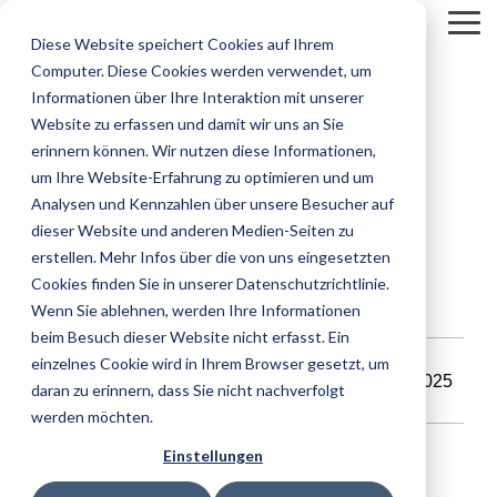
Skip
To
to
Diese Website speichert Cookies auf Ihrem
Me
the
Computer. Diese Cookies werden verwendet, um
main
content.
Informationen über Ihre Interaktion mit unserer
Website zu erfassen und damit wir uns an Sie
erinnern können. Wir nutzen diese Informationen,
um Ihre Website-Erfahrung zu optimieren und um
Analysen und Kennzahlen über unsere Besucher auf
dieser Website und anderen Medien-Seiten zu
3 MIN. LESEZEIT
Was ist xPM?
erstellen. Mehr Infos über die von uns eingesetzten
Cookies finden Sie in unserer Datenschutzrichtlinie.
Wenn Sie ablehnen, werden Ihre Informationen
beim Besuch dieser Website nicht erfasst. Ein
einzelnes Cookie wird in Ihrem Browser gesetzt, um
Renke Holert
31. März 2025
daran zu erinnern, dass Sie nicht nachverfolgt
werden möchten.
Einstellungen
PMO