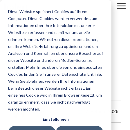
Skip
To
to
Diese Website speichert Cookies auf Ihrem
Me
the
Computer. Diese Cookies werden verwendet, um
main
content.
Informationen über Ihre Interaktion mit unserer
Website zu erfassen und damit wir uns an Sie
erinnern können. Wir nutzen diese Informationen,
um Ihre Website-Erfahrung zu optimieren und um
Analysen und Kennzahlen über unsere Besucher auf
dieser Website und anderen Medien-Seiten zu
7 MIN. LESEZEIT
Microsoft Project
erstellen. Mehr Infos über die von uns eingesetzten
Cookies finden Sie in unserer Datenschutzrichtlinie.
Server SE
Wenn Sie ablehnen, werden Ihre Informationen
beim Besuch dieser Website nicht erfasst. Ein
einzelnes Cookie wird in Ihrem Browser gesetzt, um
daran zu erinnern, dass Sie nicht nachverfolgt
werden möchten.
Renke Holert
17. Februar 2026
Einstellungen